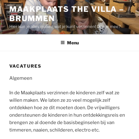
Ga
MAAKPLAATS THE VILLA –
naar
BRUMMEN
de
inhoud
Hier kun je alles maken wat je kunt verzinnen! Doe je mee?
Menu
VACATURES
Algemeen
In de Maakplaats verzinnen de kinderen zelf wat ze
willen maken. We laten ze zo veel mogelijk zelf
ontdekken hoe ze dit moeten doen. De vrijwilligers
ondersteunen de kinderen in hun ontdekkingsreis en
brengen ze al doende de basisbeginselen bij van
timmeren, naaien, schilderen, electro etc.