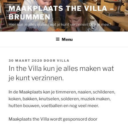
Ga
MAAKPLAATS THE VILLA –
naar
BRUMMEN
de
inhoud
Hier kun je alles maken wat je kunt verzinnen! Doe je mee?
Menu
GEPLAATST
30 MAART 2020
DOOR
VILLA
OP
In the Villa kun je alles maken wat
je kunt verzinnen.
In de Maakplaats kan je timmeren, naaien, schilderen,
koken, bakken, knutselen, solderen, muziek maken,
hutten bouwen, voetballen en nog veel meer.
Maakplaats the Villa wordt gesponsord door